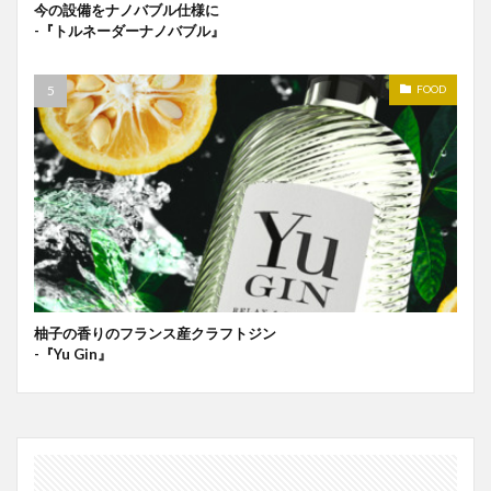
今の設備をナノバブル仕様に
-『トルネーダーナノバブル』
FOOD
柚子の香りのフランス産クラフトジン
-『Yu Gin』