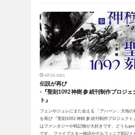
4月 20, 2021
伝説が再び
-『聖刻1092 神樹 参 続刊制作プロジェ
ト』
フェンやジュレにまた会える 「アハーン」大地の
を再び 『聖刻1092 神樹 参 続刊制作プロジェクト
はファンタジーや戦記物が大好きです、どうもgera
です。 ファイブスター物語やデルフィニア戦記と