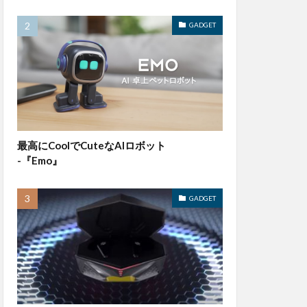
GADGET
最高にCoolでCuteなAIロボット
-『Emo』
GADGET