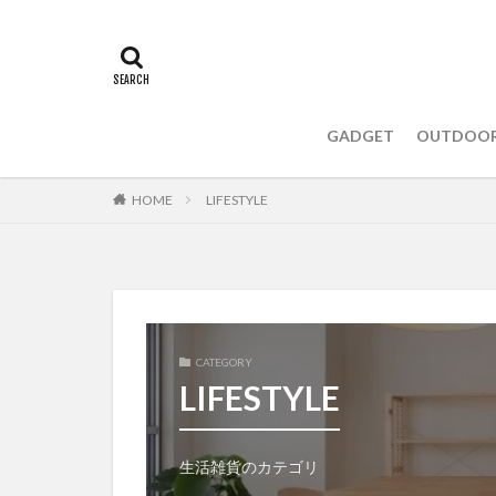
GADGET
OUTDOO
HOME
LIFESTYLE
CATEGORY
LIFESTYLE
生活雑貨のカテゴリ