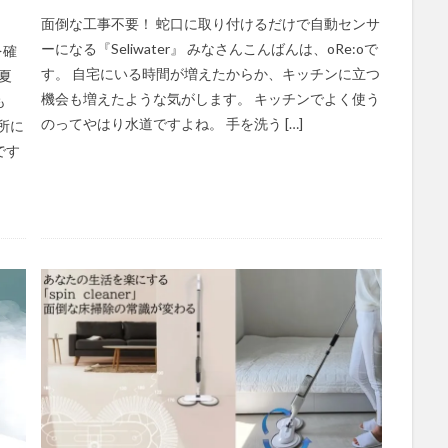
面倒な工事不要！ 蛇口に取り付けるだけで自動センサ
ーになる『Seliwater』 みなさんこんばんは、oRe:oで
を確
す。 自宅にいる時間が増えたからか、キッチンに立つ
夏
機会も増えたような気がします。 キッチンでよく使う
も
のってやはり水道ですよね。 手を洗う […]
所に
です