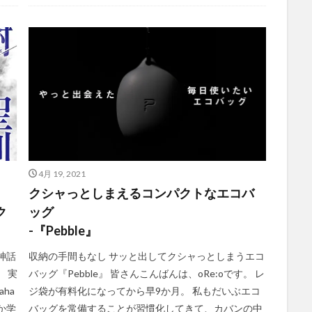
4月 19, 2021
クシャっとしまえるコンパクトなエコバ
ク
ッグ
-『Pebble』
神話
収納の手間もなし サッと出してクシャっとしまうエコ
』 実
バッグ『Pebble』 皆さんこんばんは、oRe:oです。 レ
ha
ジ袋が有料化になってから早9か月。 私もだいぶエコ
か学
バッグを常備することが習慣化してきて、カバンの中