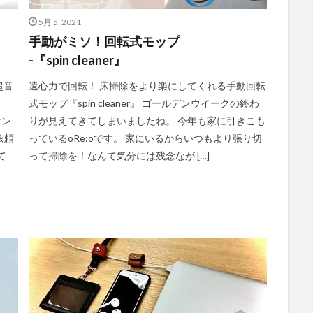
5月 5, 2021
手動がミソ！回転式モップ
-『spin cleaner』
超音
遠心力で回転！ 床掃除をより楽にしてくれる手動回転
式モップ『spin cleaner』 ゴールデンウイークの終わ
ァン
りが見えてきてしまいましたね。 今年も家に引きこも
依頼
っているoRe:oです。 家にいるからいつもより張り切
て
って掃除を！なんて気分には残念なが […]