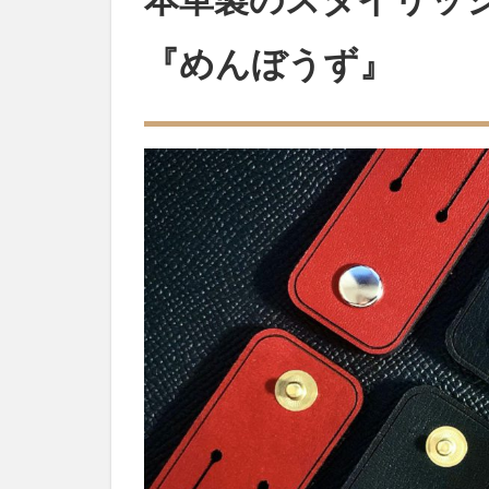
ーブ
ルと
『めんぼうず』
はこ
れで
おさ
ら
ば!
本革
製の
スタ
イリ
ッシ
ュな
ケー
ブル
バン
ド
『め
んぼ
う
ず』