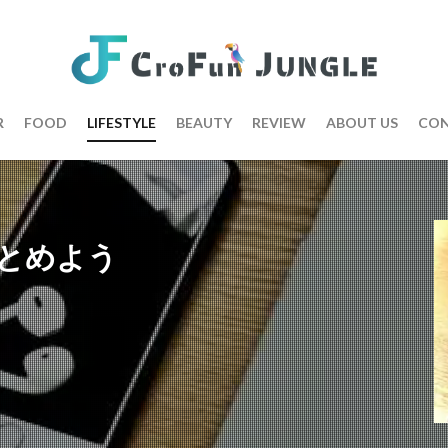
R
FOOD
LIFESTYLE
BEAUTY
REVIEW
ABOUT US
CON
とめよう