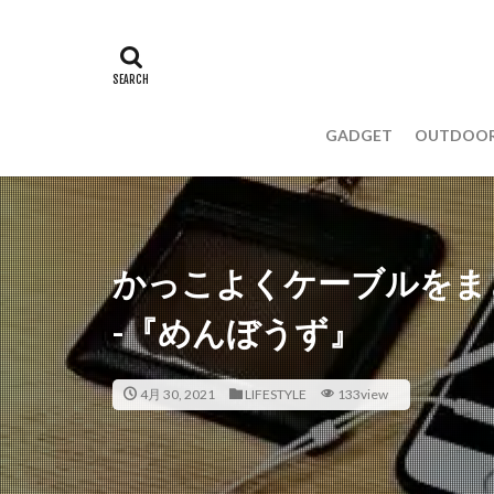
GADGET
OUTDOO
かっこよくケーブルをま
-『めんぼうず』
4月 30, 2021
LIFESTYLE
133view