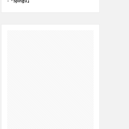
-『Spingu』