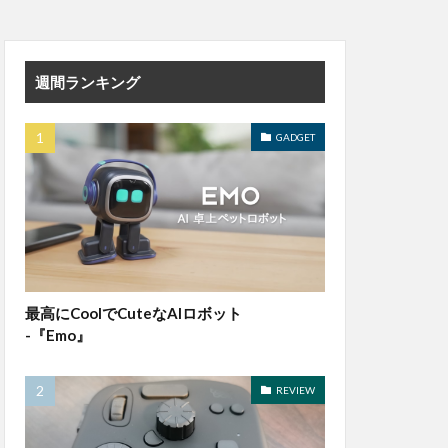
週間ランキング
GADGET
最高にCoolでCuteなAIロボット
-『Emo』
REVIEW