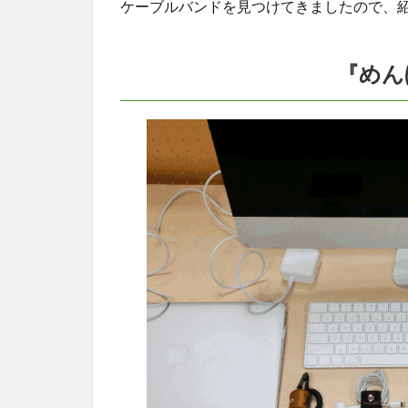
ケーブルバンドを見つけてきましたので、
未使
用時
もな
くさ
『めん
ない
1.4
まと
め