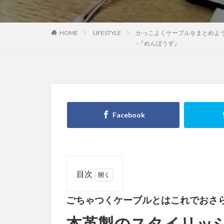
HOME
LIFESTYLE
かっこよくケーブルをまとめよ
-『めんぼうず』
目次
1
ごちゃつくケーブルとはこれでおさら
ごち
ゃつ
本革製のスタイリッ
くケ