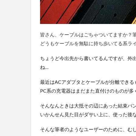
1.1
『め
んぼ
う
ず』
皆さん、ケーブルはごちゃついてますか？
とは
どうもケーブルを無駄に持ち歩いてる系ラ
1.2
ケー
ちょうど今出先から書いてるんですが、外
ブル
ね…
をま
くこ
最近はACアダプタとケーブルが分離できる
とに
特化
PC系の充電器はまだまた直付けのものが多
した
厚さ
そんなんときは大抵その辺にあった結束バ
1.3
いかんせん見た目がダサい上に、使った後
”2つ
の綿
そんな筆者のようなユーザーのために、む
棒”で