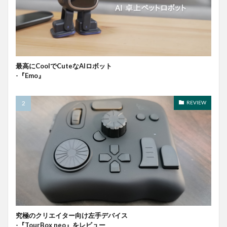
最高にCoolでCuteなAIロボット
-『Emo』
REVIEW
究極のクリエイター向け左手デバイス
-『TourBox neo』をレビュー