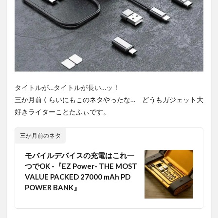
なのに小
型で持ち
運びやす
い
1.3
Qi
対応
+PD20W
＋Quick
charge3.0
タイトルが…タイトルが長い…ッ！
で高速充
電も可能
三か月前くらいにもこのネタやったな… どうもガジェット大
好きライターことたふぃです。
1.4
まと
め
三か月前のネタ
モバイルデバイスの充電はこれ一
つでOK -『EZ Power- THE MOST
VALUE PACKED 27000 mAh PD
POWER BANK』