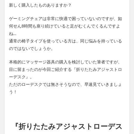
新しく購入したものありますか？
ク』
とは
ゲーミングチェアは非常に快適で困っていないのですが、如
1.2
何せん8時間も座り続けていると足がむくんでくるんですよ
使い
やす
ね…
さを
通常の椅子タイプを使っている方は、同じ悩みを持っている
考え
たデ
のではないでしょうか。
ザイ
ン
本格的にマッサージ器具の購入を検討していた筆者ですが、
1.3
目に留まったのが今回ご紹介する『折りたたみアジャストロ
4段階
ーデスク』。
の角
ただのローデスクでは無さそうなので、早速見ていきましょ
度調
整と
う！
落下
防止
スト
ッパ
ー
『折りたたみアジャストローデス
1.4
まと