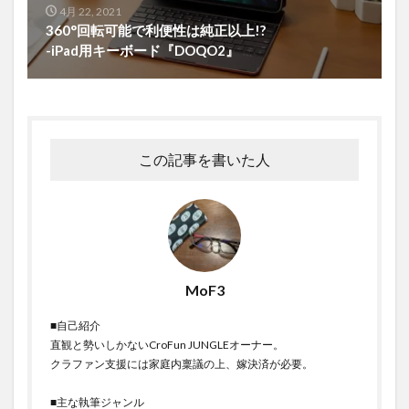
4月 22, 2021
360°回転可能で利便性は純正以上!?
-iPad用キーボード『DOQO2』
この記事を書いた人
MoF3
■自己紹介
直観と勢いしかないCroFun JUNGLEオーナー。
クラファン支援には家庭内稟議の上、嫁決済が必要。
■主な執筆ジャンル