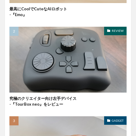
最高にCoolでCuteなAIロボット
-『Emo』
REVIEW
究極のクリエイター向け左手デバイス
-『TourBox neo』をレビュー
GADGET