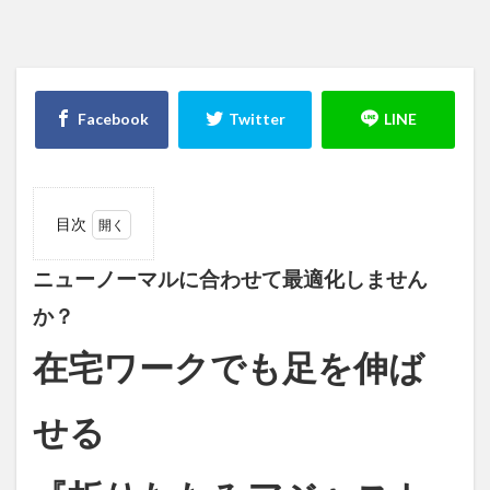
目次
1
ニュ
ニューノーマルに合わせて最適化しません
ーノ
か？
ーマ
ルに
合わ
在宅ワークでも足を伸ば
せて
最適
化し
せる
ませ
ん
か？
在宅