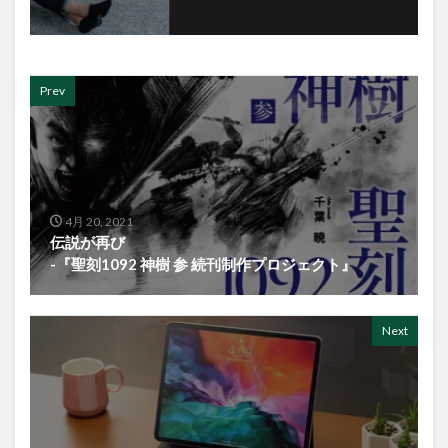
Prev
4月 20, 2021
伝説が再び
-『聖刻1092 神樹 参 続刊制作プロジェクト』
Next