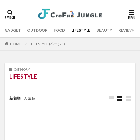
GADGET
OUTDOOR
FOOD
LIFESTYLE
BEAUTY
REVIEW
HOME
LIFESTYLE (ページ3)
CATEGORY
LIFESTYLE
新着順
人気順