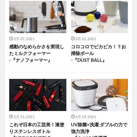
3月 25, 2021
3月 22, 2021
感動のなめらかさを実現し
コロコロでピカピカ！？お
たミルクフォーマー
掃除ボール
-『ナノフォーマー』
-『DUST BALL』
3月 21, 2021
3月 19, 2021
これぞ日本の工芸美！漆塗
UV除菌×洗濯 ダブルの力で
りステンレスボトル
強力洗浄