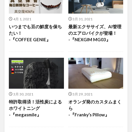
4月 1, 2021
3月 31, 2021
いつまでも豆の鮮度を保ち
最新エクササイズ、AI管理
たい！
のエアロバイクが登場！
-『COFFEE GENIE』
-『NEXGIM MG03』
3月 30, 2021
3月 29, 2021
特許取得済！活性炭による
オランダ発のカスタムまく
ホワイトニング
ら
-『megasmile』
-『Franky’s Pillow』