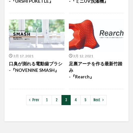
-『URSHI POKETLE』
-『ミニUV洗濯機』
3月 17, 2021
3月 12, 2021
口臭が測れる電動歯ブラシ
足裏アーチを作る最新竹踏
-『NOVENINE SMASH』
み
-『Rearch』
Prev
1
2
3
4
5
Next