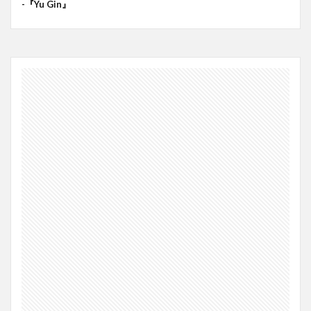
-『Yu Gin』