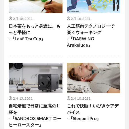
2月 18, 2021
2月 16, 2021
日本茶をもっと身近に、も
人工筋肉テクノロジーで
っと手軽に
楽々ウォーキング
-『Leaf Tea Cup』
-『DARWING
Arukelude』
2月 13, 2021
2月 10, 2021
自宅焙煎で日常に至高の1
これで快睡！いびきケアデ
杯を
バイス
-『SANDBOX SMART コー
-『Sleepmi Pro』
ヒーロースター』