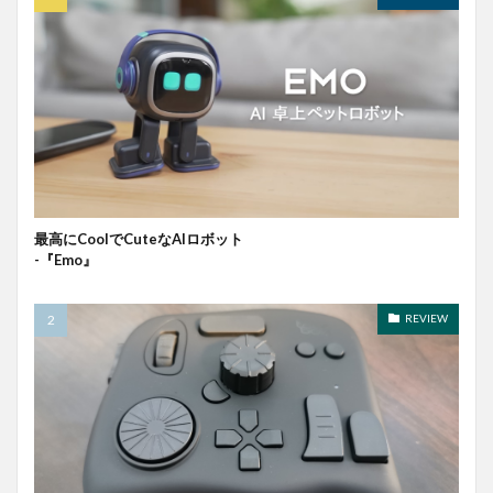
最高にCoolでCuteなAIロボット
-『Emo』
REVIEW