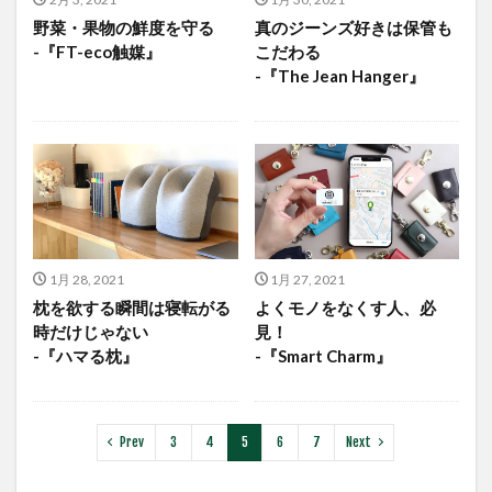
野菜・果物の鮮度を守る
真のジーンズ好きは保管も
-『FT-eco触媒』
こだわる
-『The Jean Hanger』
1月 28, 2021
1月 27, 2021
枕を欲する瞬間は寝転がる
よくモノをなくす人、必
時だけじゃない
見！
-『ハマる枕』
-『Smart Charm』
Prev
3
4
5
6
7
Next