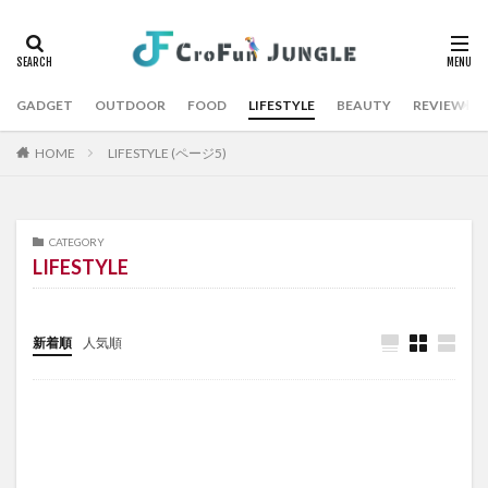
GADGET
OUTDOOR
FOOD
LIFESTYLE
BEAUTY
REVIEW
HOME
LIFESTYLE (ページ5)
CATEGORY
LIFESTYLE
新着順
人気順