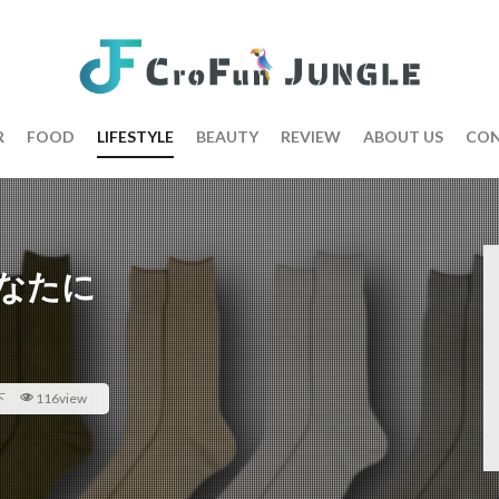
R
FOOD
LIFESTYLE
BEAUTY
REVIEW
ABOUT US
CON
なたに
下
116view