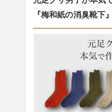
和紙
でし
『梅和紙の消臭靴下
っか
り消
臭元
足ク
サ男
子が
本気
で作
った
消臭
靴下
『梅
和紙
の消
臭靴
下』
1.1
はじ