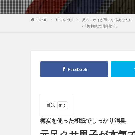
HOME
LIFESTYLE
足のニオイが気になるあなたに
-『梅和紙の消臭靴下』
目次
1
梅炭を使った和紙でしっかり消臭
梅炭
を使
元足クサ男子が本気
った