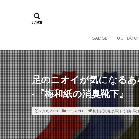
GADGET
OUTDOO
足のニオイが気になるあ
-『梅和紙の消臭靴下』
2月 8, 2021
LIFESTYLE
梅和紙の消臭靴下
,
消臭
,
靴