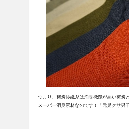
つまり、梅炭抄繊糸は消臭機能が高い梅炭
スーパー消臭素材なのです！
「元足クサ男