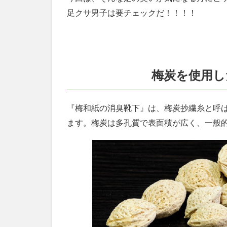
履き
足クサ男子は要チェックだ！！！！
心地
はさ
らさ
ら
で、
梅炭を使用し
デザ
イン
もス
『梅和紙の消臭靴下』は、梅炭抄繊糸と呼ば
マー
ト
ます。
梅炭は多孔質で表面積が広く、一般
1.5
まと
め