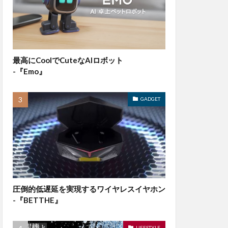
最高にCoolでCuteなAIロボット
-『Emo』
GADGET
圧倒的低遅延を実現するワイヤレスイヤホン
-『BETTHE』
LIFESTYLE