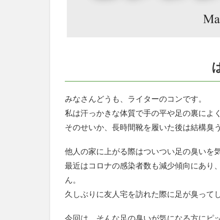
めに
1.2
梅炭
を使
用し
た
「梅
和
紙」
みなさんどうも、ライターのコンです。
を採
私は汗っかきな体質で手の平や足の裏によ
用
そのせいか、長時間靴を履いた後は結構臭
1.3
梅和
他人の家に上がる際はついつい足の臭いを
紙に
よる
最近はコロナの感染者数も減少傾向にあり
驚異
ん。
の消
臭
久しぶりに友人宅を訪れた際に足が臭って
力！
今回は、そんな足の臭いが気になる方にピ
1.4