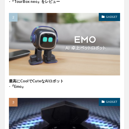
-『TourBox neo』をレビュー
GADGET
最高にCoolでCuteなAIロボット
-『Emo』
GADGET