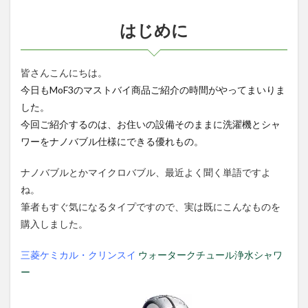
何が
凄い
はじめに
のか
1.3
洗濯
皆さんこんにちは。
機、
今日もMoF3のマストバイ商品ご紹介の時間がやってまいりま
シャ
した。
ワー
ヘッ
今回ご紹介するのは、お住いの設備そのままに洗濯機とシャ
ド、
ワーをナノバブル仕様にできる優れもの。
買い
替え
必要
ナノバブルとかマイクロバブル、最近よく聞く単語ですよ
無し
ね。
1.4
筆者もすぐ気になるタイプですので、実は既にこんなものを
ナノ
購入しました。
バブ
ル装
三菱ケミカル・クリンスイ
ウォータークチュール浄水シャワ
置と
し
ー
て、
特許
取得