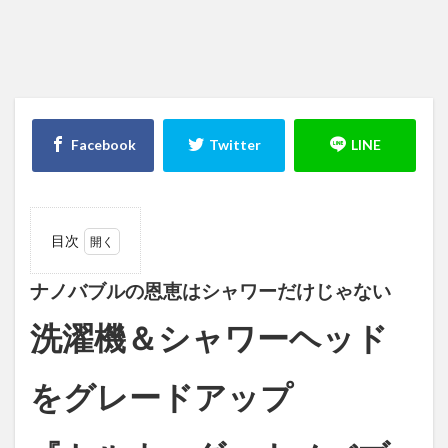
目次
1
ナノ
ナノバブルの恩恵はシャワーだけじゃない
バブ
ルの
洗濯機＆シャワーヘッド
恩恵
はシ
ャワ
をグレードアップ
ーだ
けじ
ゃな
い洗