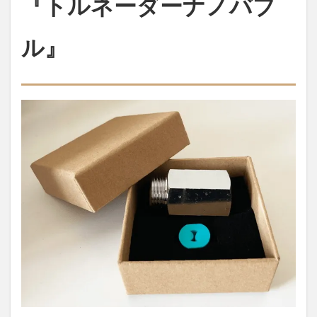
『トルネーダーナノバブ
濯機
＆シ
ャワ
ル』
ーヘ
ッド
をグ
レー
ドア
ップ
『ト
ルネ
ーダ
ーナ
ノバ
ブ
ル』
1.1
はじ
めに
1.2
ナノ
バブ
ルは