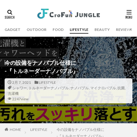
GADGET
OUTDOOR
FOOD
LIFESTYLE
BEAUTY
REVIEW
今の設備をナノバブル仕様に
-『トルネーダーナノバブル』
2月 7, 2021
LIFESTYLE
シャワー
,
トルネーダーナノバブル
,
ナノバブル
,
マイクロバブル
,
抗菌
,
洗濯機
2247view
HOME
LIFESTYLE
今の設備をナノバブル仕様に
-『トルネーダーナノバブル』