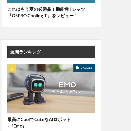
これはもう夏の必需品！機能性Tシャツ
『O5PRO Cooling T』をレビュー！
週間ランキング
GADGET
最高にCoolでCuteなAIロボット
-『Emo』