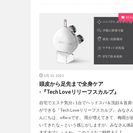
BEA
5月 13, 2021
頭皮から足先まで全身ケア
-『Tech Loveリリーフスカルプ』
自宅でエステ気分♪ 1台でヘッドスパ＆洗顔＆首肩
ができる『Tech Loveリリーフスカルプ』 みなさ
んにちは、oRe:oです。 雨が増えてきて、梅雨が
いてきたな～という感じがしますが、みなさん体
大丈夫でしょうか。 このようなご時世＆ […]