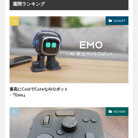
週間ランキング
GADGET
最高にCoolでCuteなAIロボット
-『Emo』
REVIEW