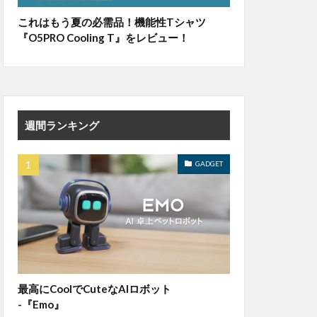
これはもう夏の必需品！機能性Tシャツ
『O5PRO Cooling T』をレビュー！
週間ランキング
GADGET
最高にCoolでCuteなAIロボット
-『Emo』