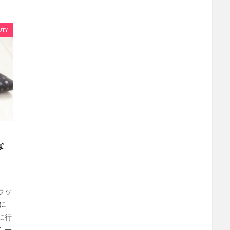
UTY
な
ラッ
に
に行
ら一