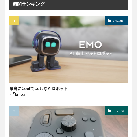
週間ランキング
GADGET
最高にCoolでCuteなAIロボット
-『Emo』
REVIEW