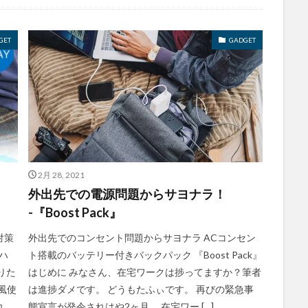
GET
GADGET
2月 28, 2021
外出先での電源問題からサヨナラ！
-『Boost Pack』
対策
外出先でのコンセント問題からサヨナラ ACコンセン
ハ
ト搭載のバッテリー付きバックパック 『Boost Pack』
りた
はじめに みなさん、在宅ワークは捗ってますか？筆者
風使
は進捗ダメです。 どうもたふぃです。 再びの緊急事
れ
態宣言が発令されはや2ヶ月。 在宅ワー […]