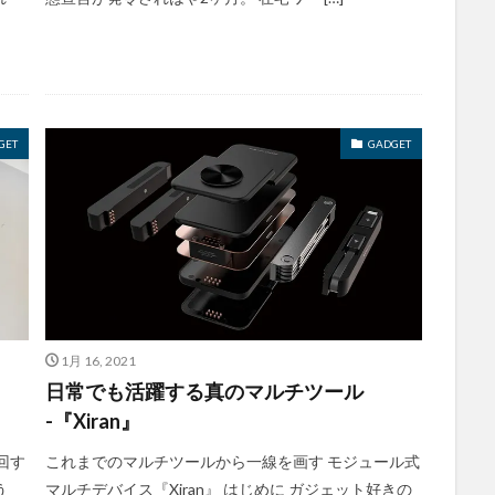
GET
GADGET
1月 16, 2021
日常でも活躍する真のマルチツール
-『Xiran』
回す
これまでのマルチツールから一線を画す モジュール式
う
マルチデバイス『Xiran』 はじめに ガジェット好きの