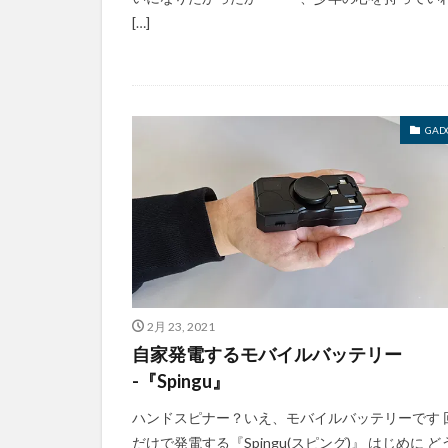
[…]
GAD
2月 23, 2021
自家発電するモバイルバッテリー
-『Spingu』
ハンドスピナー？いえ、モバイルバッテリーです 
だけで発電する『Spingu(スピング)』 はじめに ど