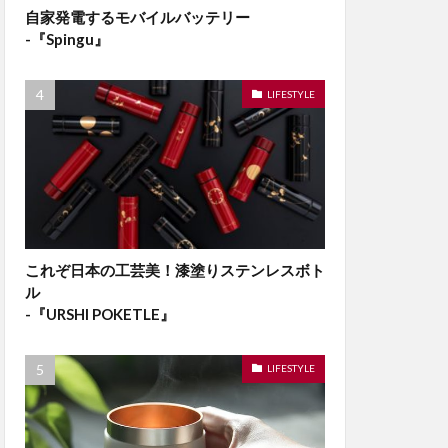
自家発電するモバイルバッテリー
-『Spingu』
LIFESTYLE
これぞ日本の工芸美！漆塗りステンレスボト
ル
-『URSHI POKETLE』
LIFESTYLE