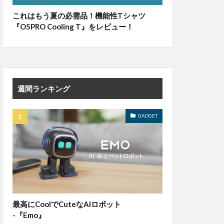
これはもう夏の必需品！機能性Tシャツ
『O5PRO Cooling T』をレビュー！
週間ランキング
GADGET
最高にCoolでCuteなAIロボット
-『Emo』