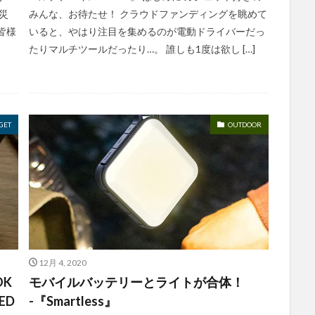
災
みんな、お待たせ！ クラウドファンディングを眺めて
皆様
いると、やはり注目を集めるのが電動ドライバーだっ
たりマルチツールだったり…。 誰しも1度は欲し […]
GET
OUTDOOR
12月 4, 2020
K
モバイルバッテリーとライトが合体！
KED
-『Smartless』