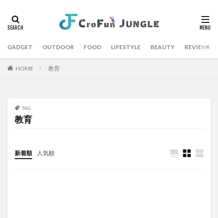
GADGET
OUTDOOR
FOOD
LIFESTYLE
BEAUTY
REVIEW
HOME
教育
TAG
教育
新着順
人気順