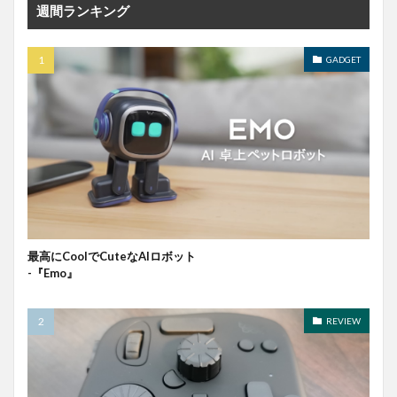
週間ランキング
GADGET
最高にCoolでCuteなAIロボット
-『Emo』
REVIEW