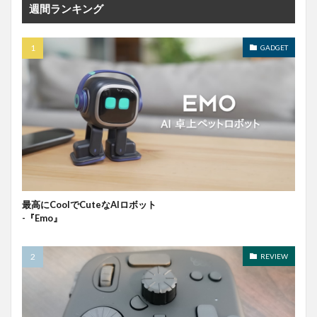
週間ランキング
GADGET
最高にCoolでCuteなAIロボット
-『Emo』
REVIEW