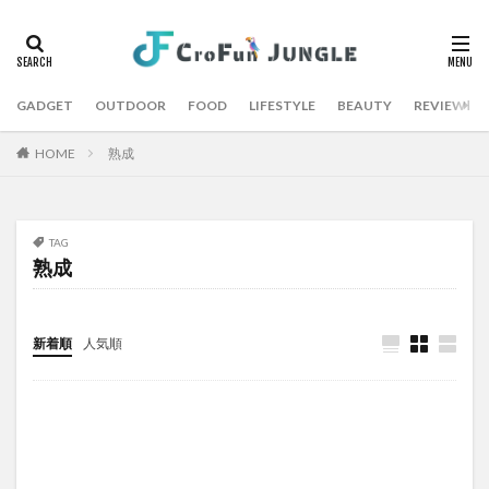
GADGET
OUTDOOR
FOOD
LIFESTYLE
BEAUTY
REVIEW
HOME
熟成
TAG
熟成
新着順
人気順