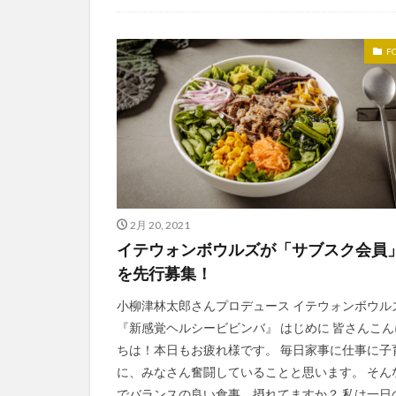
F
2月 20, 2021
イテウォンボウルズが「サブスク会員
を先行募集！
小柳津林太郎さんプロデュース イテウォンボウル
『新感覚ヘルシービビンバ』 はじめに 皆さんこん
ちは！本日もお疲れ様です。 毎日家事に仕事に子
に、みなさん奮闘していることと思います。 そん
でバランスの良い食事、摂れてますか？ 私は一日