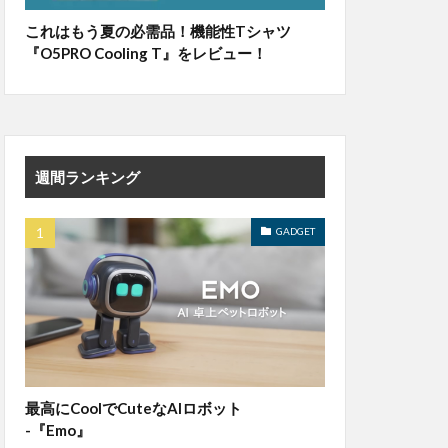
これはもう夏の必需品！機能性Tシャツ
『O5PRO Cooling T』をレビュー！
週間ランキング
GADGET
最高にCoolでCuteなAIロボット
-『Emo』