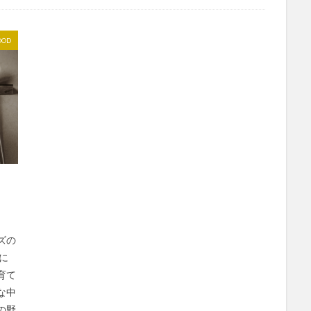
OOD
」
ズの
に
育て
な中
の野