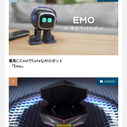
最高にCoolでCuteなAIロボット
-『Emo』
GADGET