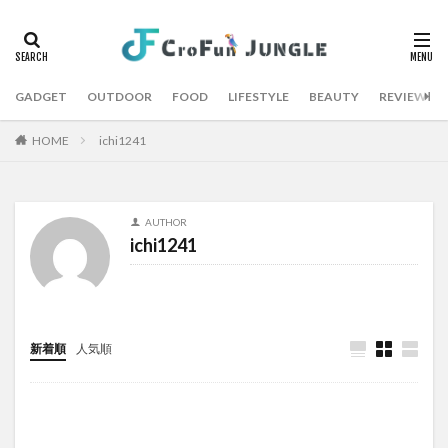
GADGET
OUTDOOR
FOOD
LIFESTYLE
BEAUTY
REVIEW
HOME
ichi1241
AUTHOR
ichi1241
新着順
人気順