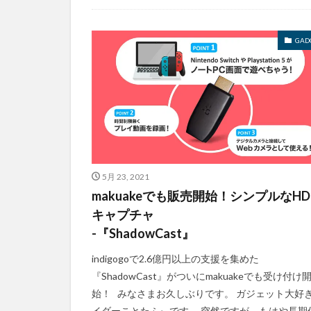
GAD
5月 23, 2021
makuakeでも販売開始！シンプルなHD
キャプチャ
-『ShadowCast』
indigogoで2.6億円以上の支援を集めた
『ShadowCast』がついにmakuakeでも受け付け
始！ みなさまお久しぶりです。 ガジェット大好
イダーことたふぃです。 突然ですが、もはや長期