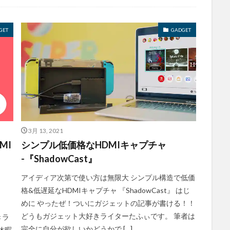
GET
GADGET
3月 13, 2021
MI
シンプル低価格なHDMIキャプチャ
-『ShadowCast』
アイディア次第で使い方は無限大 シンプル構造で低価
格&低遅延なHDMIキャプチャ 『ShadowCast』 はじ
めに やったぜ！ついにガジェットの記事が書ける！！
開
どうもガジェット大好きライターたふぃです。 筆者は
きラ
完全に自分が欲しいかどうかで […]
休暇