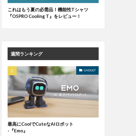
これはもう夏の必需品！機能性Tシャツ
『O5PRO Cooling T』をレビュー！
週間ランキング
GADGET
最高にCoolでCuteなAIロボット
-『Emo』