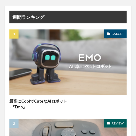
週間ランキング
GADGET
最高にCoolでCuteなAIロボット
-『Emo』
REVIEW