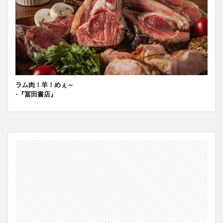
ラム肉！羊！めぇ～
-『冨田書店』