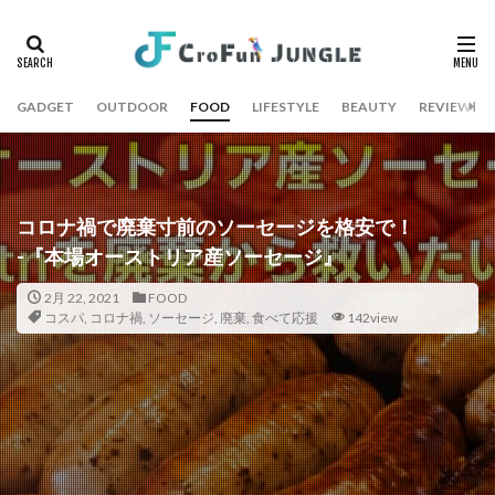
GADGET
OUTDOOR
FOOD
LIFESTYLE
BEAUTY
REVIEW
コロナ禍で廃棄寸前のソーセージを格安で！
-『本場オーストリア産ソーセージ』
2月 22, 2021
FOOD
コスパ
,
コロナ禍
,
ソーセージ
,
廃棄
,
食べて応援
142view