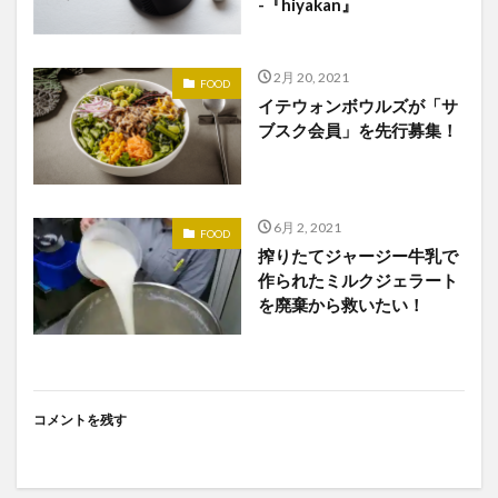
-『hiyakan』
2月 20, 2021
FOOD
イテウォンボウルズが「サ
ブスク会員」を先行募集！
6月 2, 2021
FOOD
搾りたてジャージー牛乳で
作られたミルクジェラート
を廃棄から救いたい！
コメントを残す