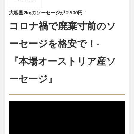
1
大容
大容量2kgのソーセージが 2,500円！
量2kg
コロナ禍で廃棄寸前のソ
のソ
ーセ
ージ
が
ーセージを格安で！-
2,500
円！
コロ
『本場オーストリア産ソ
ナ禍
で廃
棄寸
ーセージ』
前の
ソー
セー
ジを
格安
で！-
『本
場オ
ース
トリ
ア産