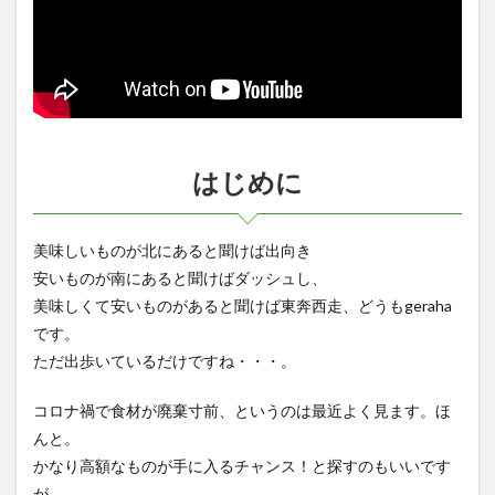
ソー
セー
ジ』
1.1
はじ
めに
1.2
はじめに
リタ
ーン
商品
①
美味しいものが北にあると聞けば出向き
1.3
安いものが南にあると聞けばダッシュし、
リタ
美味しくて安いものがあると聞けば東奔西走、どうもgeraha
ーン
です。
商品
②
ただ出歩いているだけですね・・・。
1.4
コロナ禍で食材が廃棄寸前、というのは最近よく見ます。ほ
リタ
ーン
んと。
商品
かなり高額なものが手に入るチャンス！と探すのもいいです
③
が、