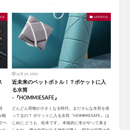
YLE
LIFESTYLE
12月 29, 2020
ス
近未来のペットボトル！？ポケットに入
る水筒
-『HOMMIESAFE』
筒
どんどん荷物が小さくなる時代、まだそんな水筒を使
み物
ってるの？ ポケットに入る水筒『HOMMIESAFE』 は
でペ
じめに どうも、松本です。 本格的に冬がやって来ま
ーな
したね。 僕の自宅がある神奈川県も、朝方や深夜は氷