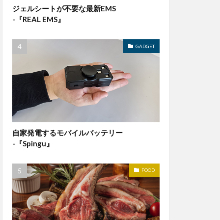
ジェルシートが不要な最新EMS
-『REAL EMS』
GADGET
自家発電するモバイルバッテリー
-『Spingu』
FOOD