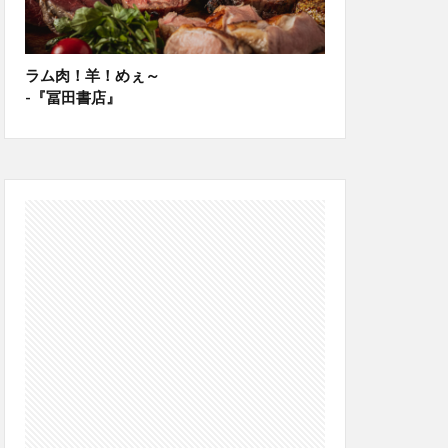
ラム肉！羊！めぇ～
-『冨田書店』