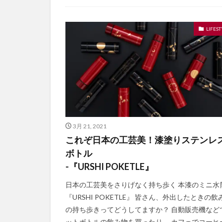
LIFEST
3月 21, 2021
これぞ日本の工芸美！漆塗りステンレ
ボトル
-『URSHI POKETLE』
日本の工芸美をさりげなく持ち歩く 本漆のミニ水
『URSHI POKETLE』 皆さん、外出したときの飲
の持ち歩きってどうしてますか？ 自動販売機など
ットボトルの飲み物を買ったり、 カフェでコーヒ