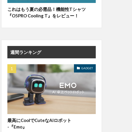
これはもう夏の必需品！機能性Tシャツ
『O5PRO Cooling T』をレビュー！
週間ランキング
GADGET
最高にCoolでCuteなAIロボット
-『Emo』