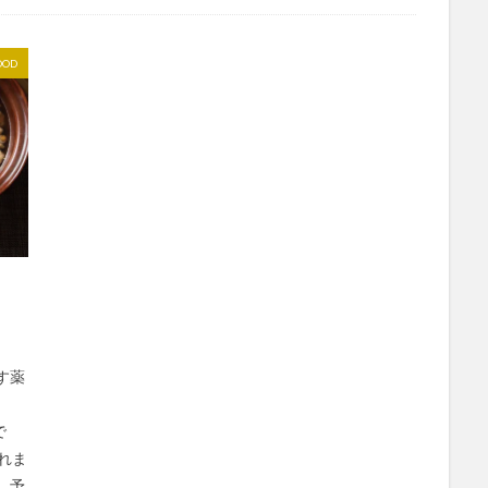
OOD
す薬
で
れま
、予