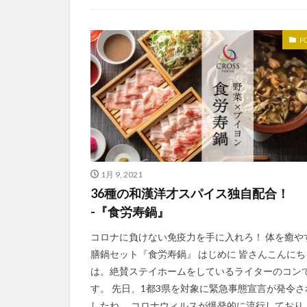
F
1月 9, 2021
36種の和漢洋才スパイス独自配合！
-『食労寿鍋』
コロナに負けない免疫力を手に入れろ！ 体を癒や
膳鍋セット『食労寿鍋』 はじめに 皆さんこんにち
は。絶賛ステイホームをしているライターのコン
す。 先日、1都3県を対象に緊急事態宣言が発令さ
したね。 コロナウィルスが爆発的に流行しており