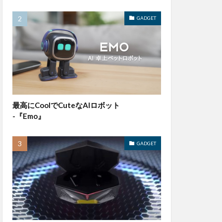
GADGET
最高にCoolでCuteなAIロボット
-『Emo』
GADGET