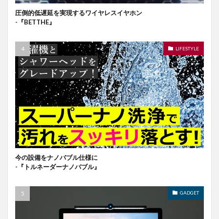
圧倒的低遅延を実現するワイヤレスイヤホン
-『BETTHE』
LIFESTYLE
今の設備をナノバブル仕様に
-『トルネーダーナノバブル』
GADGET