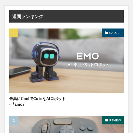
週間ランキング
GADGET
最高にCoolでCuteなAIロボット
-『Emo』
REVIEW