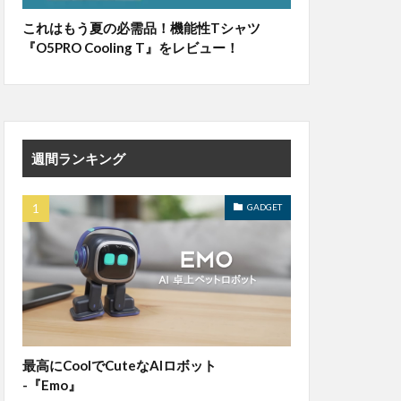
これはもう夏の必需品！機能性Tシャツ
『O5PRO Cooling T』をレビュー！
週間ランキング
GADGET
最高にCoolでCuteなAIロボット
-『Emo』