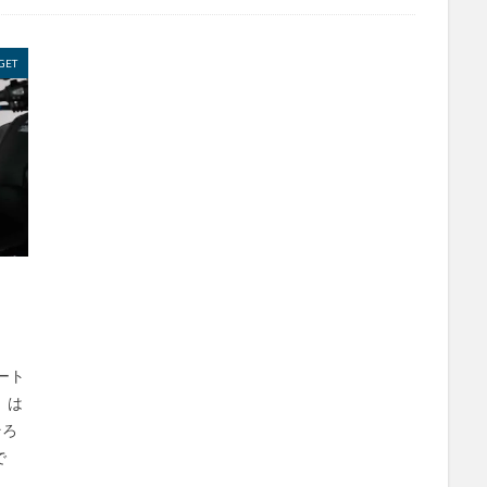
GET
ート
』 は
そろ
で