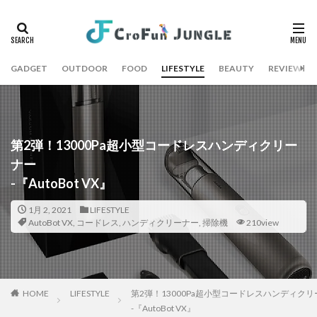
GADGET
OUTDOOR
FOOD
LIFESTYLE
BEAUTY
REVIEW
第2弾！13000Pa超小型コードレスハンディクリー
ナー
-『AutoBot VX』
1月 2, 2021
LIFESTYLE
AutoBot VX
,
コードレス
,
ハンディクリーナー
,
掃除機
210view
HOME
LIFESTYLE
第2弾！13000Pa超小型コードレスハンディク
-『AutoBot VX』