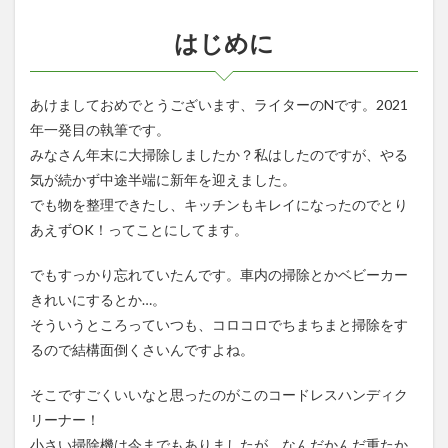
フル
さも
はじめに
引け
を取
らな
い！
あけましておめでとうございます、ライターのNです。2021
1.5
年一発目の執筆です。
使い勝
みなさん年末に大掃除しましたか？私はしたのですが、やる
手も
気が続かず中途半端に新年を迎えました。
Good！
でも物を整理できたし、キッチンもキレイになったのでとり
1.6
あえずOK！ってことにしてます。
まと
め
でもすっかり忘れていたんです。車内の掃除とかベビーカー
きれいにするとか…。
そういうところっていつも、コロコロでちまちまと掃除をす
るので結構面倒くさいんですよね。
そこですごくいいなと思ったのがこのコードレスハンディク
リーナー！
小さい掃除機は今までもありましたが、なんだかんだ重たか