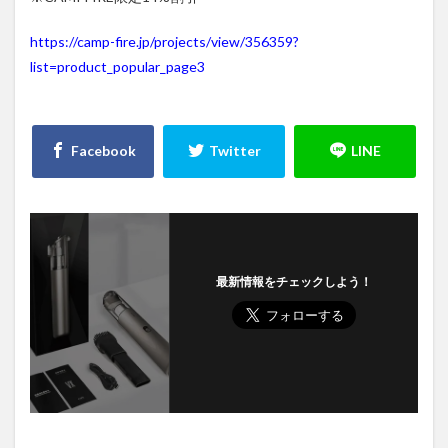
https://camp-fire.jp/projects/view/356359?
list=product_popular_page3
最新情報をチェックしよう！