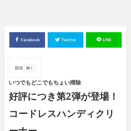
目次
1
いつ
でもどこ
いつでもどこでもちょい掃除
でもちょ
い掃除好
好評につき第2弾が登場！
評につき
第2弾が登
場！コー
コードレスハンディクリ
ドレスハ
ンディク
リーナー
ーナー
『AutoBot