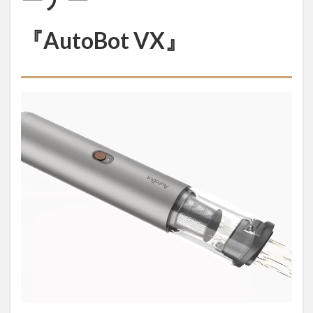
VX』
1.1
『AutoBot VX』
はじ
めに
1.2
省ス
ペー
ス・
軽量
設計
1.3
おしゃ
れ家
電！？
スタイ
リッシ
ュな見
た目に
も注目
1.4
パワ