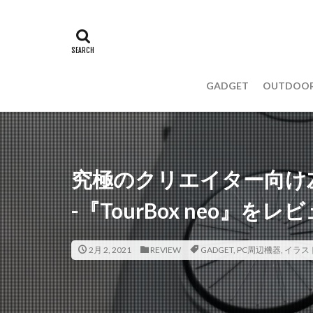
GADGET
OUTDOO
究極のクリエイター向け
-『TourBox neo』をレ
2月 2, 2021
REVIEW
GADGET
,
PC周辺機器
,
イラス