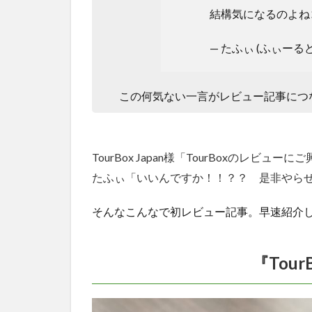
結構気になるのよね
— たふぃ (ふぃーるど) 
この何気ない一言がレビュー記事につ
TourBox Japan様「TourBoxのレビュ
たふぃ「いいんですか！！？？ 是非やら
そんなこんなで初レビュー記事。早速紹介
『Tour