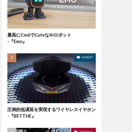
最高にCoolでCuteなAIロボット
-『Emo』
GADGET
圧倒的低遅延を実現するワイヤレスイヤホン
-『BETTHE』
LIFESTYLE