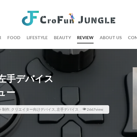
R
FOOD
LIFESTYLE
BEAUTY
REVIEW
ABOUT US
CON
左手デバイス
ビュー
ト制作
,
クリエイター向けデバイス
,
左手デバイス
2667view