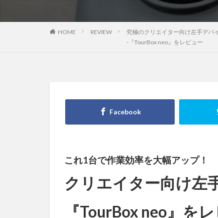
HOME
REVIEW
究極のクリエイター向け左手デバ
-『TourBox neo』をレビュー
これ1台で作業効率を大幅アップ！
クリエイター向け左
『TourBox neo』