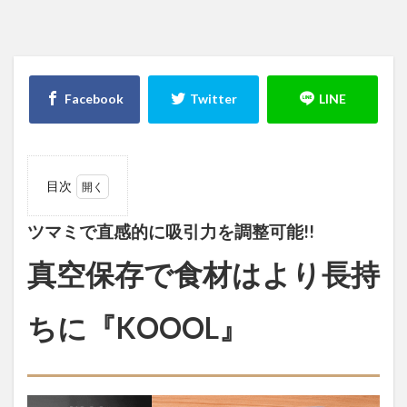
目次
1
ツマミ
で直感的に
ツマミで直感的に吸引力を調整可能!!
吸引力を調
整可能!!真
真空保存で食材はより長持
空保存で食
材はより長
持ちに
ちに『KOOOL』
『KOOOL』
1.1
『KOOOL』
とは