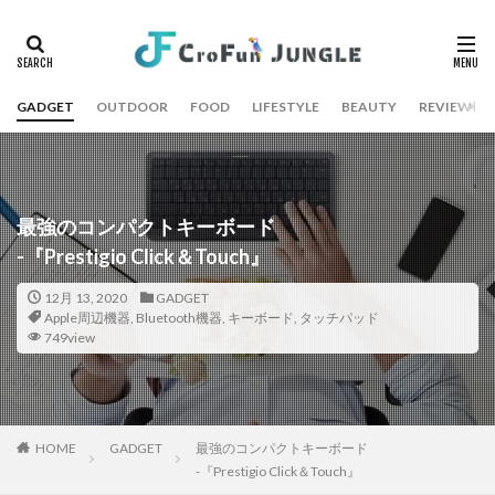
GADGET
OUTDOOR
FOOD
LIFESTYLE
BEAUTY
REVIEW
最強のコンパクトキーボード
-『Prestigio Click＆Touch』
12月 13, 2020
GADGET
Apple周辺機器
,
Bluetooth機器
,
キーボード
,
タッチパッド
749view
HOME
GADGET
最強のコンパクトキーボード
-『Prestigio Click＆Touch』