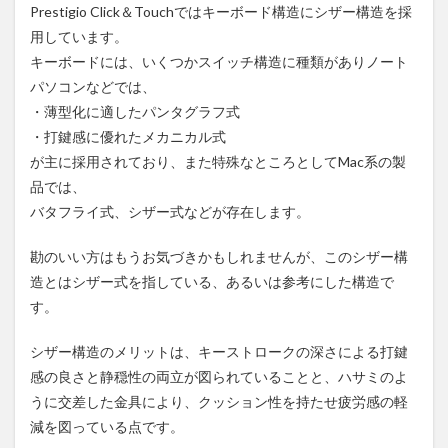
Prestigio Click＆Touchではキーボード構造にシザー構造を採
用しています。
キーボードには、いくつかスイッチ構造に種類がありノート
パソコンなどでは、
・薄型化に適したパンタグラフ式
・打鍵感に優れたメカニカル式
が主に採用されており、また特殊なところとしてMac系の製
品では、
バタフライ式、シザー式などが存在します。
勘のいい方はもうお気づきかもしれませんが、このシザー構
造とはシザー式を指している、あるいは参考にした構造で
す。
シザー構造のメリットは、キーストロークの深さによる打鍵
感の良さと静穏性の両立が図られていることと、ハサミのよ
うに交差した金具により、クッション性を持たせ疲労感の軽
減を図っている点です。