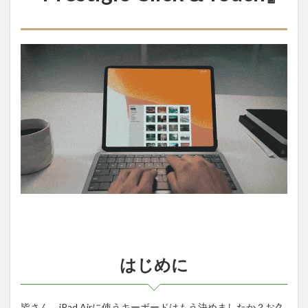
めに
1.2
表面
積の
うち
84％
を占
める
大型
タッ
チパ
ッド
1.3
シザ
ー構
造で
打鍵
感と
静穏
はじめに
性を
両立
1.4
無
皆さん、iPad Airに使うキーボードはもう決めましたか？お久