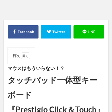
目次
1
マウ
スはもうい
マウスはもういらない！？
らない！？
タッチパッ
タッチパッド一体型キー
ド一体型キ
ーボード
『Prestigio
ボード
Click＆
Touch』
1.1
『Prestigio Click＆Touch』
はじ