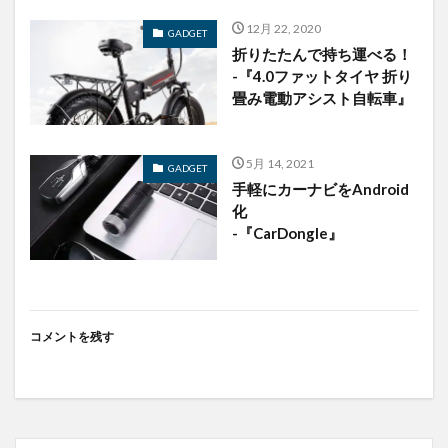
12月 22, 2020
GADGET
折りたたんで持ち運べる！
-『4.0ファットタイヤ 折り
畳み電動アシスト自転車』
5月 14, 2021
GADGET
手軽にカーナビをAndroid
化
-『CarDongle』
コメントを残す