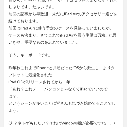
線/有線は
しぶりです、たふぃです。
もちろん
Bluetooth
前回の記事
から早数週、未だにiPad Airのアクセサリー選びを
にも対応
続けております。
1.5
前回はiPad Airに使う予定のケースを見繕っていましたが、
まと
ケースも決まり、さてこれでiPad Airを買う準備は万端…と思
め
いきや、重要なものを忘れていました。
そう、キーボードです。
昨年秋これまでiPhoneと共通だったiOSから派生し、よりタ
ブレットに最適化された
iPad OSがリリースされてから一年
「あれ？これノートパソコンじゃなくてiPadでいいので
は？」
というシーンが多いことに皆さんも気づき始めてることでし
ょう。
(え？ネトゲもしたい？それはWindows機が必要ですねー。)