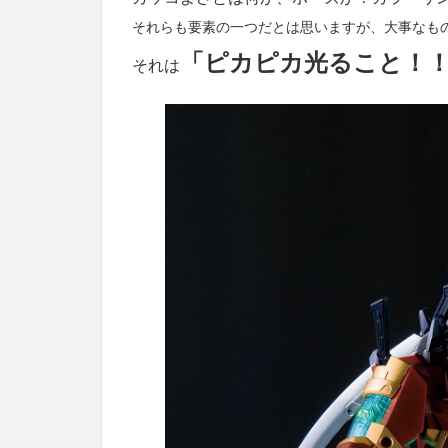
構わ
それらも要素の一つだとは思いますが、大事なも
んの
「ピカピカ光ること！
だろ
それは
う？
1.6
まと
め