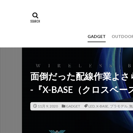
GADGET
OUTDOO
面倒だった配線作業よさ
-『X-BASE（クロスベー
11月 9, 2020
GADGET
LED
,
X-BASE
,
プラモデル
,
無