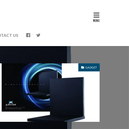
TACT US
GADGET