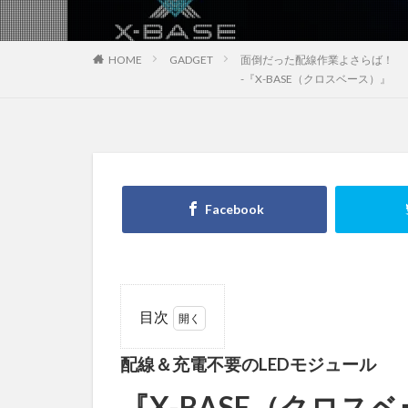
HOME
GADGET
面倒だった配線作業よさらば！
-『X-BASE（クロスベース）』
目次
1
配線
配線＆充電不要のLEDモジュール
＆充電不
要のLED
『X-BASE（クロス
モジュー