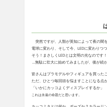
単！
1.4
複数
個の
LED
を同
時に
突然ですが、人類が英知によって夜の闇を
光ら
せる
電球に変わり、そして今、LEDに変わりつ
こと
そう！まさしくLEDとは文明の光なのです
が可
…無駄に壮大に始めてみましたが、後が続
能
1.5
皆さんはプラモデルやフィギュアを買った
別に
ただ、ひとつ毎回頭を悩ますことになる点
水中
を光
「いかにカッコよくディスプレイするか」
らせ
これは永遠の命題だと思います。
てし
まっ
カッコよさとは何か、ポーズか？カラーリ
ても