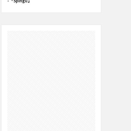
-『Spingu』