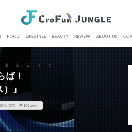
R
FOOD
LIFESTYLE
BEAUTY
REVIEW
ABOUT US
CON
らば！
ス）』
線化
,
電飾
105view