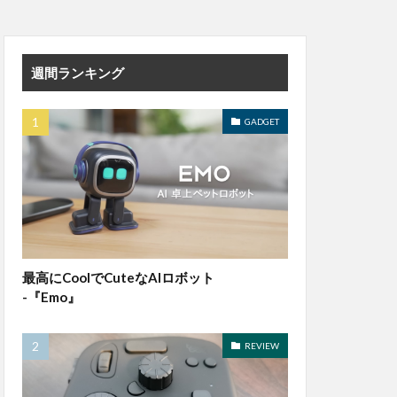
週間ランキング
GADGET
最高にCoolでCuteなAIロボット
-『Emo』
REVIEW