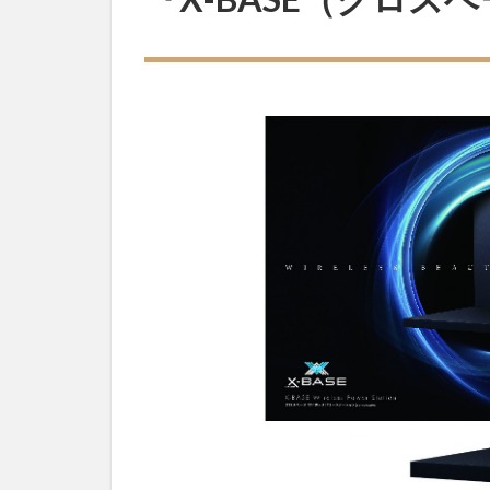
ル『X-
BASE（ク
ロスベー
ス）』
1.1
はじ
めに
1.2
『X-
BASE』
とは
1.3
配線
＆充
電不
要で
組み
込み
が簡