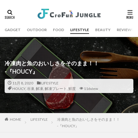
GADGET
OUTDOOR
FOOD
LIFESTYLE
BEAUTY
REVIEW
冷凍肉と魚のおいしさをそのまま！！
-『HOUCY』
11月 8, 2020
LIFESTYLE
HOUCY
,
冷凍
,
解凍
,
解凍プレート
,
鮮度
116view
HOME
LIFESTYLE
冷凍肉と魚のおいしさをそのまま！！
-『HOUCY』