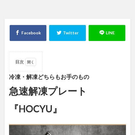
目次
1
冷凍・
解凍どちら
冷凍・解凍どちらもお手のもの
もお手のも
の急速解凍
急速解凍プレート
プレート
『HOCYU』
『HOCYU』
2
2.1
はじ
めに