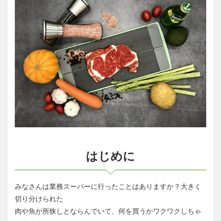
2.2
冷凍
品の
秘密
2.3
手
順は簡
単！解凍
プレート
(HOCYU)
に置くだ
け！
2.4
『HOCYU』
独自の超電
導ガス
はじめに
2.5
冷凍
する
みなさんは業務スーパーに行ったことはありますか？大きく
とき
切り分けられた
にも
ポイ
肉や魚が所狭しとならんでいて、何を買うかワクワクしちゃ
ント