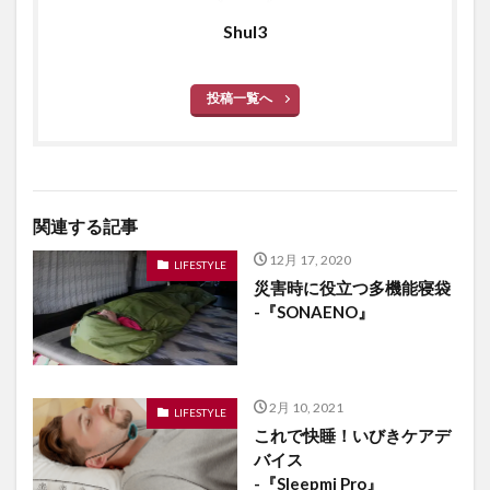
ShuI3
投稿一覧へ
関連する記事
12月 17, 2020
LIFESTYLE
災害時に役立つ多機能寝袋
-『SONAENO』
2月 10, 2021
LIFESTYLE
これで快睡！いびきケアデ
バイス
-『Sleepmi Pro』