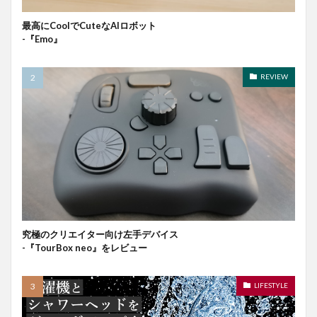
最高にCoolでCuteなAIロボット
-『Emo』
REVIEW
究極のクリエイター向け左手デバイス
-『TourBox neo』をレビュー
LIFESTYLE