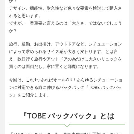
か？
能バ
デザイン、機能性、耐久性など色々な要素を検討して購入さ
ック
パッ
れると思います。
ク
ですが、一番重要と言えるのは「大きさ」ではないでしょう
1.5
か？
まと
め
旅行、通勤、お出掛け、アウトドアなど、シチュエーション
によって求められるサイズ感が大きく変わります。
とは言
え、数日行く旅行やアウトドアの為だけに大きいリュックを
買うのは面倒だし、家に置くと邪魔になります。
今回は、これ1つあればオールOK！あらゆるシチュエーショ
ンに対応できる縦に伸びるバックパック『TOBE バックパッ
ク』をご紹介します。
『TOBE バックパック』とは