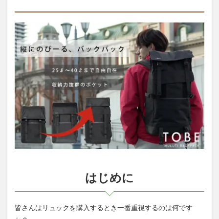
パッ
ク』
1.1
はじ
めに
1.2
『TOBE
バック
パッ
ク』と
は
1.3
考え
抜か
れた
スト
レー
はじめに
ジ機
能
1.4
皆さんはリュックを購入するとき一番重視するのは何です
高機