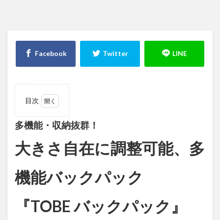
目次
1
多
機能・
多機能・収納抜群！
収納抜
群！大
大きさ自在に調整可能、多
きさ自
在に調
整可
機能バックパック
能、多
機能バ
ックパ
『TOBE バックパック』
ック
『TOBE
バック