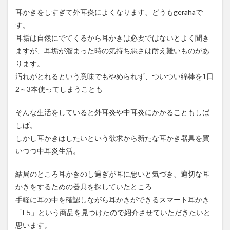
きり
耳かきをしすぎて外耳炎によくなります、どうもgerahaで
表示
す。
1.3
耳垢は自然にでてくるから耳
かきは必要ではないとよく聞き
ネジ
ますが、耳垢が溜まった時の気持ち悪さは耐え難いものがあ
式固
定の
ります。
軟式
汚れがとれるという意味でもやめられず、ついつい綿棒を1日
プラ
2～3本使ってしまうことも
スチ
ック
製耳
そんな生活をしていると外耳炎や中耳炎にかかることもしば
かき
しば。
1.4
しかし耳かきはしたいという欲求から新たな耳かき器具を買
まと
いつつ中耳炎生活。
め
結局のところ耳かきのし過ぎが耳に悪いと気づき、適切な耳
かきをするための器具を探していたところ
手軽に耳の中を確認しながら耳かきができるスマート耳かき
「E5」という商品を見つけたので紹介させていただきたいと
思います。