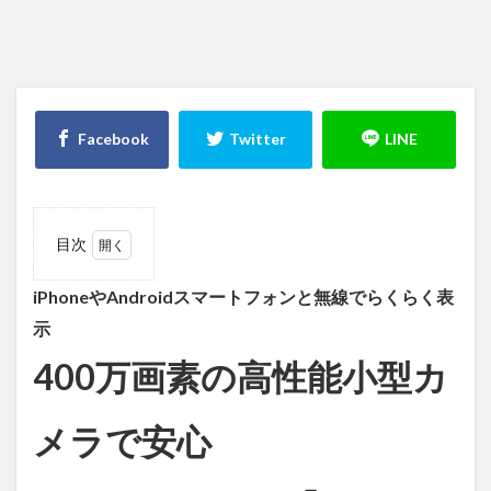
目次
1
iPhone
iP
honeやAndroidスマートフォンと無線でらくらく表
や
示
Android
スマー
400万画素の高性能小型カ
トフォ
ンと無
線でら
メラで安心
くらく
表示
400万
画素の