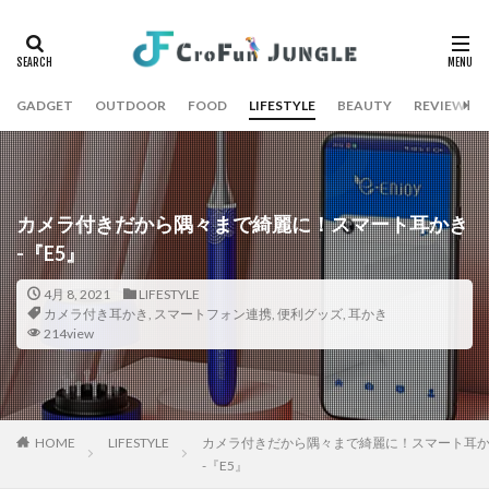
GADGET
OUTDOOR
FOOD
LIFESTYLE
BEAUTY
REVIEW
カメラ付きだから隅々まで綺麗に！スマート耳かき
-『E5』
4月 8, 2021
LIFESTYLE
カメラ付き耳かき
,
スマートフォン連携
,
便利グッズ
,
耳かき
214view
HOME
LIFESTYLE
カメラ付きだから隅々まで綺麗に！スマート耳
-『E5』