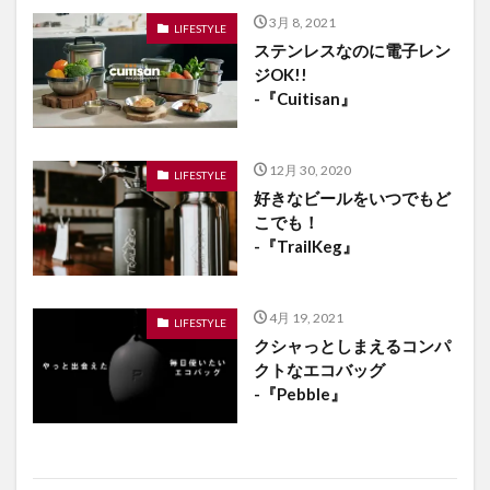
3月 8, 2021
LIFESTYLE
ステンレスなのに電子レン
ジOK!!
-『Cuitisan』
12月 30, 2020
LIFESTYLE
好きなビールをいつでもど
こでも！
-『TrailKeg』
4月 19, 2021
LIFESTYLE
クシャっとしまえるコンパ
クトなエコバッグ
-『Pebble』