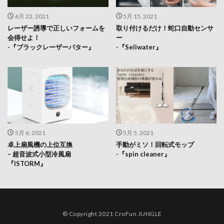
6月 22, 2021
5月 15, 2021
レーザー誘導で正しいフォームを
取り付けるだけ！蛇口自動センサ
会得せよ！
ー
-『ブラックレーザーパター』
-『Seliwater』
5月 6, 2021
5月 5, 2021
卓上扇風機の上位互換
手動がミソ！回転式モップ
– 超音波式小型冷風扇
-『spin cleaner』
『ISTORM』
© Copyright 2021 CroFun JUNGLE