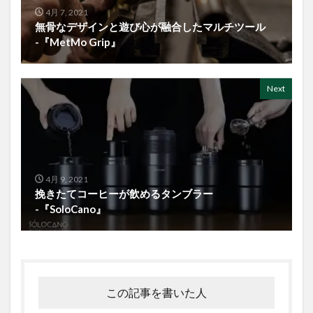
4月 7, 2021
無骨なデザインと遊び心が融合したマルチツール
-『MetMo Grip』
Next
4月 9, 2021
挽きたてコーヒーが飲めるタンブラー
-『SoloCano』
この記事を書いた人