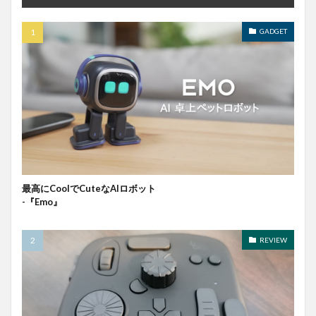
GADGET
最高にCoolでCuteなAIロボット
-『Emo』
REVIEW