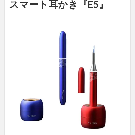
スマート耳かき『E5』
高性能
小型カ
メラで
安心ス
マート
耳かき
『E5』
1.1
スマー
ト耳か
き
『E5』
とは
1.2
400万
画素
カメ
ラと
白色
LEDで
耳の
中を
はっ