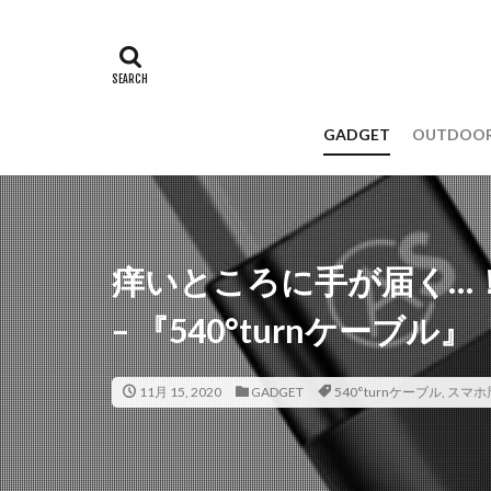
GADGET
OUTDOO
痒いところに手が届く…
– 『540°turnケーブル』
11月 15, 2020
GADGET
540°turnケーブル
,
スマホ