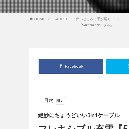
HOME
GADGET
痒いところに手が届く…！？
– 『540°turnケーブル』
目次
1
絶妙に
絶妙にちょうどいい3in1ケーブル
ちょうどい
い3in1ケー
フレキシブル充電
『5
ブルフレキ