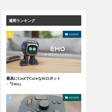
週間ランキング
GADGET
最高にCoolでCuteなAIロボット
-『Emo』
REVIEW