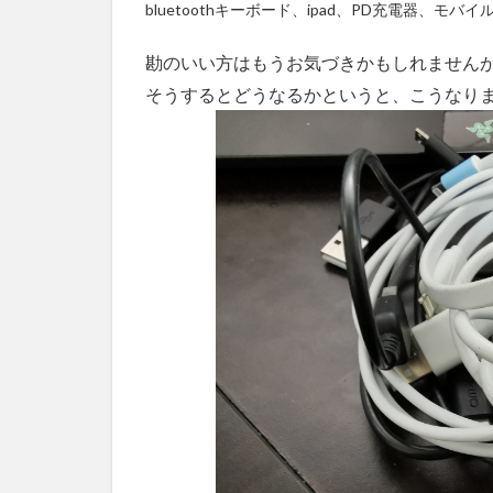
bluetoothキーボード、ipad、PD充電器、
取り
付け
可能
勘のいい方はもうお気づきかもしれません
なコ
そうするとどうなるかというと、こうなり
ネク
トケ
ース
and
ケー
ブル
ケー
ス付
き
1.7
まと
め