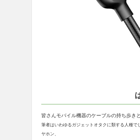
から
ワン
タッ
チ装
着
1.4
マグ
ネッ
ト接
続！
片手
で充
電ラ
クラ
ク
1.5
皆さんモバイル機器のケーブルの持ち歩き
1.6
筆者はいわゆるガジェットオタクに類する人種でして
コー
ヤホン、
ドに