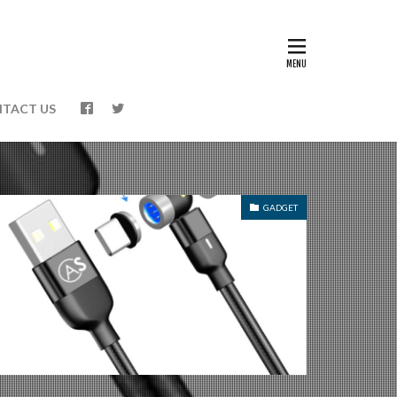
TACT US
GADGET