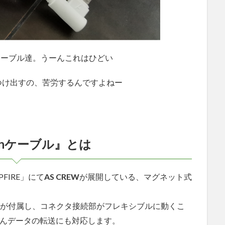
ケーブル達。うーんこれはひどい
つけ出すの、苦労するんですよねー
urnケーブル』とは
FIRE」にて
AS CREW
が展開している、マグネット式
コネクタの3点が付属し、コネクタ接続部がフレキシブルに動くこ
ろんデータの転送にも対応します。