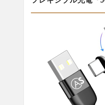
シブル充電
『540°turn
ケーブル』
1.1
はじ
めに
1.2
『540°turn
ケーブル』
とは
1.3
360°
+180°
回転
ヘッ
ドで
あら
ゆる
方向